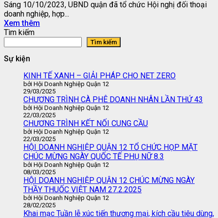
Sáng 10/10/2023, UBND quận đã tổ chức Hội nghị đối thoại
doanh nghiệp, hợp...
Xem thêm
Tìm kiếm
Tìm kiếm
Sự kiện
KINH TẾ XANH – GIẢI PHÁP CHO NET ZERO
bởi Hội Doanh Nghiệp Quận 12
29/03/2025
CHƯƠNG TRÌNH CÀ PHÊ DOANH NHÂN LẦN THỨ 43
bởi Hội Doanh Nghiệp Quận 12
22/03/2025
CHƯƠNG TRÌNH KẾT NỐI CUNG CẦU
bởi Hội Doanh Nghiệp Quận 12
22/03/2025
HỘI DOANH NGHIỆP QUẬN 12 TỔ CHỨC HỌP MẶT
CHÚC MỪNG NGÀY QUỐC TẾ PHỤ NỮ 8.3
bởi Hội Doanh Nghiệp Quận 12
08/03/2025
HỘI DOANH NGHIỆP QUẬN 12 CHÚC MỪNG NGÀY
THẦY THUỐC VIỆT NAM 27.2.2025
bởi Hội Doanh Nghiệp Quận 12
28/02/2025
Khai mạc Tuần lễ xúc tiến thương mại, kích cầu tiêu dùng,