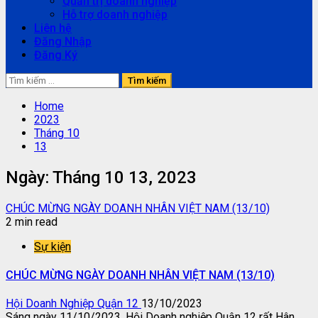
Quản trị doanh nghiệp
Hỗ trợ doanh nghiệp
Liên hệ
Đăng Nhập
Đăng Ký
Tìm
kiếm
cho:
Home
2023
Tháng 10
13
Ngày:
Tháng 10 13, 2023
CHÚC MỪNG NGÀY DOANH NHÂN VIỆT NAM (13/10)
2 min read
Sự kiện
CHÚC MỪNG NGÀY DOANH NHÂN VIỆT NAM (13/10)
Hội Doanh Nghiệp Quận 12
13/10/2023
Sáng ngày 11/10/2023, Hội Doanh nghiệp Quận 12 rất Hân